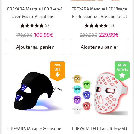
FREYARA Masque LED 3-en-1
FREYARA Masque LED Visage
avec Micro-Vibrations –
Professionnel, Masque facial
Favorise l’Absorption du
en silicone de luminothérapie
57
30
Sérum, Stimule le Collagène
LED 8 couleurs – couverture
109,99€
229,99€
179,99€
299,99€
et Illumine la Peau
complète du visage et de la
mâchoire, anti-âge, éclat,
Ajouter au panier
Ajouter au panier
rides et acné
20%
NEW
OFF
Arrival
FREYARA Masque & Casque
FREYARA LED-FacialGlow 5D