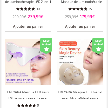
de Luminothérapie LED 2-en-1
– Masque de luminothérapie
– 278 LED, Technologie LED
LED sans fil professionnel 8
30
25
Professionnelle à 4
couleurs pour acné, rides,
239,99€
179,99€
299,99€
259,99€
Longueurs d’Onde pour le
stimulation du collagène et
Visage et le Cuir Chevelu
rajeunissement de la peau
Ajouter au panier
Ajouter au panier
NEW
NEW
Arrival
Arrival
FREYARA Masque LED Yeux
FREYARA Masque LED 3-en-1
EMS à microcourants avec
avec Micro-Vibrations –
luminothérapie LED 8
Favorise l’Absorption du
9