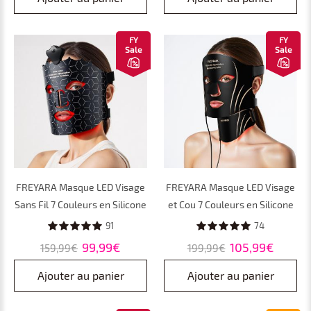
Âge à Domicile
Photodynamique PDT
FY
FY
Sale
Sale
FREYARA Masque LED Visage
FREYARA Masque LED Visage
Sans Fil 7 Couleurs en Silicone
et Cou 7 Couleurs en Silicone
Souple, 80 LED pour
Souple, 103 LED pour
91
74
Luminothérapie Anti-Âge à
Luminothérapie Anti-Âge à
99,99€
105,99€
159,99€
199,99€
Domicile
Domicile
Ajouter au panier
Ajouter au panier