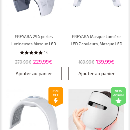
FREYARA 294 perles
FREYARA Masque Lumière
lumineuses Masque LED
LED 7 couleurs, Masque LED
Visage, Machine de soin du
Visage avce 225 perles
13
visage de thérapie par la
lumineuses, Instrument de
229,99€
139,99€
279,99€
189,99€
lumière LED 7 couleurs,
Beauté Photodynamique PDT,
instrument de beauté
Rajeunissement de la peau
Ajouter au panier
Ajouter au panier
photodynamique PDT Light
25%
NEW
OFF
Arrival