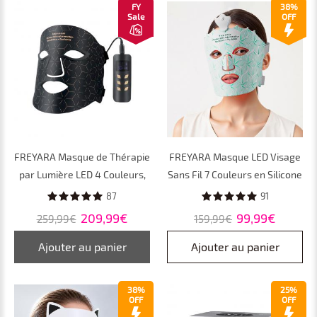
FY
38%
Sale
OFF
FREYARA Masque de Thérapie
FREYARA Masque LED Visage
par Lumière LED 4 Couleurs,
Sans Fil 7 Couleurs en Silicone
240 Perles Lumineuses
Souple, 80 LED pour
87
91
Masque LED Visage,
Luminothérapie Anti-Âge à
209,99€
99,99€
259,99€
159,99€
Instrument de Beauté pour
Domicile
Thérapie Photonique, USB
Ajouter au panier
Ajouter au panier
Rechargeable
38%
25%
OFF
OFF