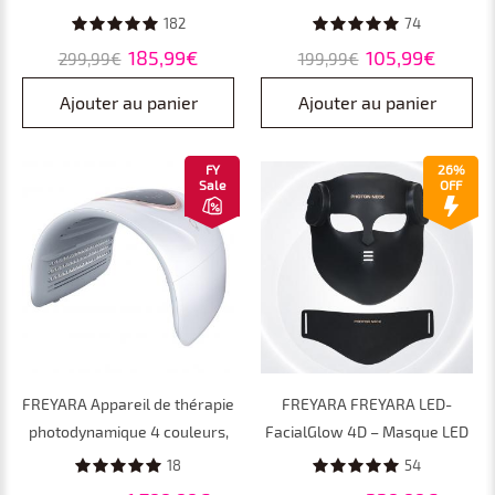
Luminothérapie Rouge 630
Souple, 103 LED pour
182
74
nm & Infrarouge 850 nm,
Luminothérapie Anti-Âge à
185,99€
105,99€
299,99€
199,99€
Silicone Souple, Soin Anti-Âge
Domicile
et Raffermissant
Ajouter au panier
Ajouter au panier
FY
26%
Sale
OFF
FREYARA Appareil de thérapie
FREYARA FREYARA LED-
photodynamique 4 couleurs,
FacialGlow 4D – Masque LED
grand format, appareil de
Visage professionnel en
18
54
luminothérapie LED rouge
silicone à luminothérapie 8