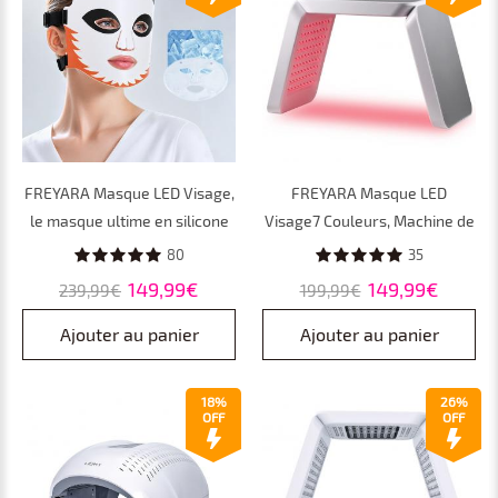
FREYARA Masque LED Visage,
FREYARA Masque LED
le masque ultime en silicone
Visage7 Couleurs, Machine de
avec luminothérapie LED 4
Soin du Visage, 222 Perles
80
35
couleurs et refroidissement
Lumineuses LED Masque,
149,99€
149,99€
239,99€
199,99€
par glace, 276 perles LED LED
Instrument de Beauté
Masque
Photodynamique PDT, Pliable
Ajouter au panier
Ajouter au panier
18%
26%
OFF
OFF