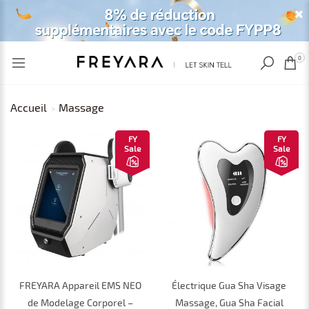
VU RÉCEMMENT
EUR
0
Accueil
Massage
FY
FY
Sale
Sale
FREYARA Appareil EMS NEO
Électrique Gua Sha Visage
de Modelage Corporel –
Massage, Gua Sha Facial