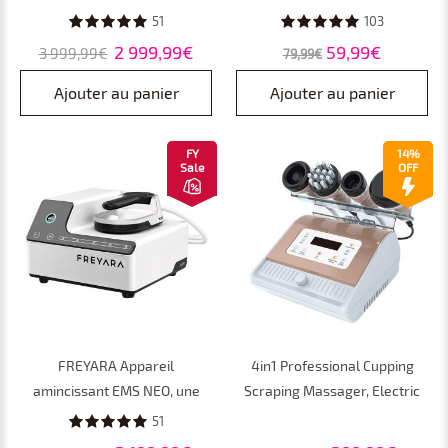
Appareil RF EMS de bureau à
Tools pour Rides, Poches,
51
103
deux poignées pour le ventre,
Double Menton, Soulagement
2 999,99€
59,99€
3 999,99€
79,99€
la taille, les bras et les jambes
de la Tension, Chauffage et
– tonification musculaire,
Vibrations
Ajouter au panier
Ajouter au panier
raffermissement et réduction
des graisses
FY
14%
Sale
OFF
FREYARA Appareil
4in1 Professional Cupping
amincissant EMS NEO, une
Scraping Massager, Electric
seule poignée, design de
Baguan Guasha Machine,
51
bureau pour un usage
Therapy Lipolysis Pain Relief