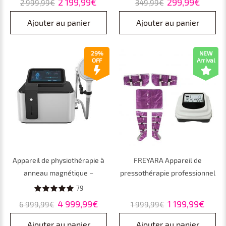
2 199,99€
299,99€
2 999,99€
349,99€
domestique
Ajouter au panier
Ajouter au panier
29%
NEW
OFF
Arrival
Appareil de physiothérapie à
FREYARA Appareil de
anneau magnétique –
pressothérapie professionnel
Thérapie par champ
corps entier par compression
79
magnétique pulsé pour
d’air – drainage lymphatique,
4 999,99€
1 199,99€
6 999,99€
1 999,99€
soulager la douleur,
réduction des gonflements et
traitement profond non
récupération musculaire
Ajouter au panier
Ajouter au panier