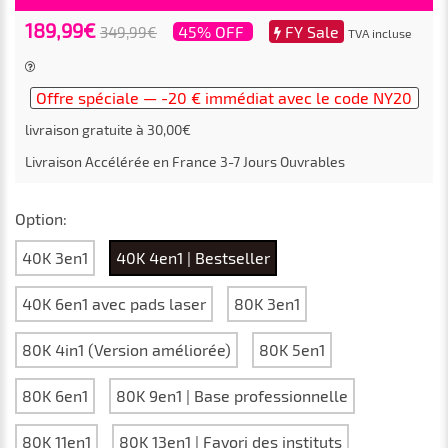
189,99€
45% OFF
FY Sale
349,99€
TVA incluse
Offre spéciale — -20 € immédiat avec le code NY20
livraison gratuite à 30,00€
Livraison Accélérée en
France
3-7
Jours Ouvrables
Option:
40K 3en1
40K 4en1 | Bestseller
40K 6en1 avec pads laser
80K 3en1
80K 4in1 (Version améliorée)
80K 5en1
80K 6en1
80K 9en1 | Base professionnelle
80K 11en1
80K 13en1 | Favori des instituts